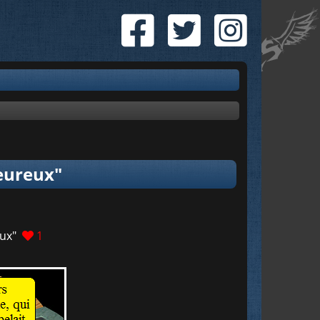
heureux"
eux"
1