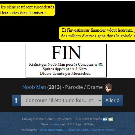
Noob Man
(
2013
) - Parodie / Drame
Aller à
Copyright © 2006-2026 Shy'Comics - Tous droits réservés
Style par
Arty
- phpBB 3.3 par MrGaby
Partenaires :
Mario Universalis
/
Puissance-Zelda
/
Nuzlocke France