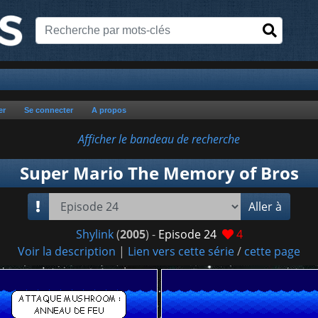
er
Se connecter
A propos
Afficher le bandeau de recherche
Super Mario The Memory of Bros
Aller à
Shylink
(
2005
) -
Episode 24
4
Voir la description
|
Lien vers cette série
/
cette page