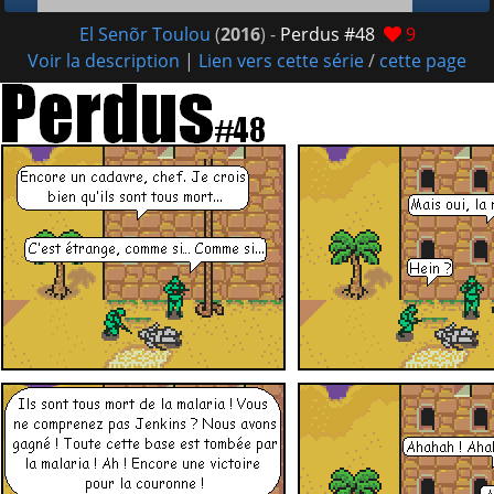
El Senõr Toulou
(
2016
) -
Perdus #48
9
Voir la description
|
Lien vers cette série
/
cette page