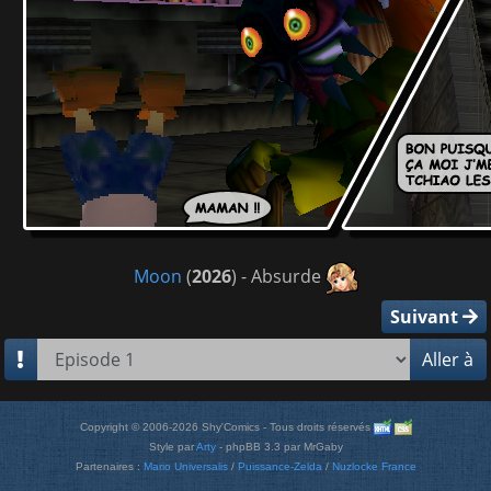
Moon
(
2026
) - Absurde
Suivant
Aller à
Copyright © 2006-2026 Shy'Comics - Tous droits réservés
Style par
Arty
- phpBB 3.3 par MrGaby
Partenaires :
Mario Universalis
/
Puissance-Zelda
/
Nuzlocke France