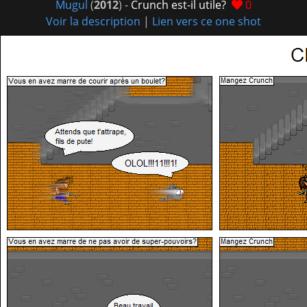
Mugul
(
2012
) -
Crunch est-il utile?
0
Voir la description
|
Lien vers ce one shot