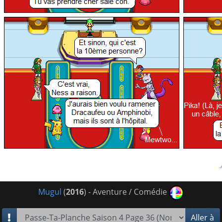
Mugul
(
2016
) - Aventure / Comédie
Aller à